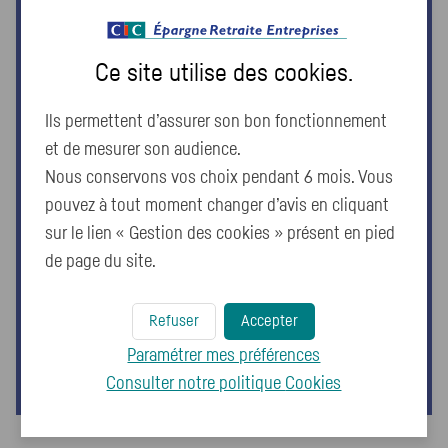
d'encours
Ce site utilise des
cookies
.
186 FCPE
Ils permettent d’assurer son bon fonctionnement
gérés
et de mesurer son audience.
Nous conservons vos choix pendant 6 mois. Vous
140 000
pouvez à tout moment changer d’avis en cliquant
sur le lien « Gestion des cookies » présent en pied
entreprises clientes
de page du site.
Refuser
Accepter
Sources : Chiffres internes - Novembre
2025
Paramétrer mes préférences
Consulter notre politique
Cookies