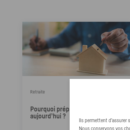
Constituer
une épargne
de précaution
Retraite
Pourquoi préparer sa retraite dès
aujourd’hui ?
Ils permettent d’assurer
Nous conservons vos choi