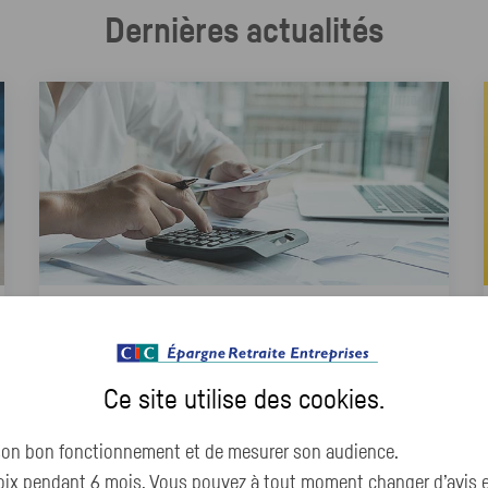
Dernières actualités
Fiscalité
Épargne salariale et retraite : la
Ce site utilise des
cookies
.
période de déclaration d’impôt :
les astuces pour ne rien oublier
 son bon fonctionnement et de mesurer son audience.
x pendant 6 mois. Vous pouvez à tout moment changer d’avis en 