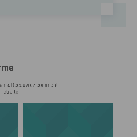
erme
intains. Découvrez comment
 retraite.