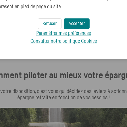
résent en pied de page du site.
Consulter
Refuser
Accepter
Paramétrer mes préférences
Voir toutes nos actualités
Consulter notre politique
Cookies
ment piloter au mieux votre éparg
à votre disposition, c'est vous qui décidez des leviers à action
épargne retraite en fonction de vos besoins !