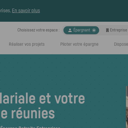
rises
.
En savoir plus

Choisissez votre espace :
Espace choisi :
Épargnant
Entreprise
Réaliser vos projets
Piloter votre épargne
Dispose
ariale et votre
se réunies