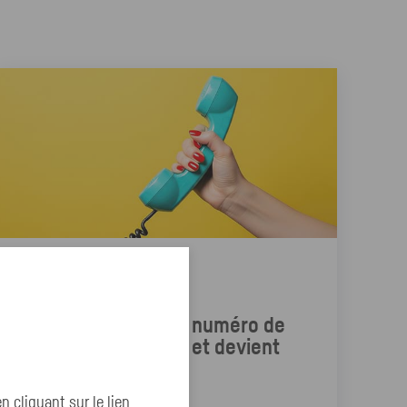
Nouveauté
Nouvelle ère, notre numéro de
téléphone évolue... et devient
gratuit !
cliquant sur le lien