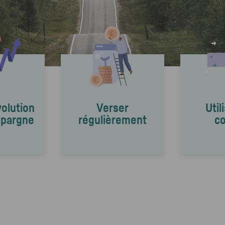
volution
Verser
Util
épargne
régulièrement
c