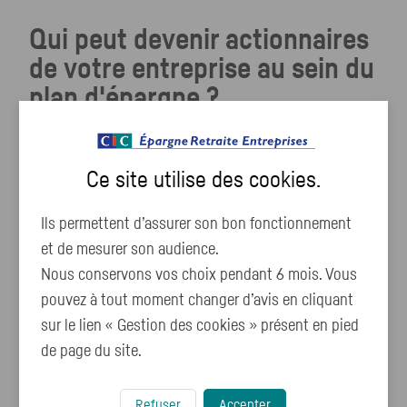
Qui peut devenir actionnaires
de votre entreprise au sein du
plan d'épargne ?
Tous les salariés titulaires d'un contrat de travail.
Ce site utilise des
cookies
.
Une condition d’ancienneté maximum de 3 mois
est possible.
Ils permettent d’assurer son bon fonctionnement
Les dirigeants (chefs d'entreprises, mandataires
et de mesurer son audience.
sociaux...), ainsi que le conjoint collaborateur et
Nous conservons vos choix pendant 6 mois. Vous
conjoint associé peuvent également en bénéficier
pouvez à tout moment changer d’avis en cliquant
lorsque l'entreprise compte moins de 250 salariés.
sur le lien « Gestion des cookies » présent en pied
De façon facultative, les salariés partis en retraite
de page du site.
ou en préretraite s'ils n'ont pas encore liquidé
leurs plans d'épargne entreprise.
Refuser
Accepter