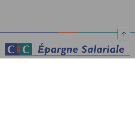
Réalisez vos projets grâce à l’épargne
retraite entreprise du
CIC
. Investissez vos
primes, gérez votre épargne en ligne et
profitez.
Retrouvez-nous
Retrouvez-nous sur LinkedIn
sur LinkedIn
L'épargne salariale
La retraite entreprise