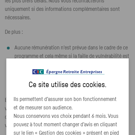
les plus brefs délais. Nous vous recontacterons
uniquement si des informations complémentaires sont
nécessaires.
De plus :
Aucune rémunération n'est prévue dans le cadre de ce
programme et cela même si la faille de vulnérabilité est
avérée ;
Pour des raisons de sécurité, aucune publication des
Ce site utilise des
cookies
.
failles et de leur résolution ne sera faite.
Ils permettent d’assurer son bon fonctionnement
Euro-Information reste seul juge de la classification de la
et de mesurer son audience.
vulnérabilité et de la catégorisation du risque qui en
Nous conservons vos choix pendant 6 mois. Vous
découle. Le traitement et délai de résolution des dites
pouvez à tout moment changer d’avis en cliquant
vulnérabilités restent à la discrétion de Euro-Information.
sur le lien « Gestion des cookies » présent en pied