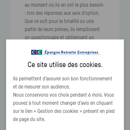
au moment où ils en ont le plus besoin
: lors des réponses aux avis d'option.
Que ce soit pour la totalité ou une
partie de leurs primes, ils remplissent
un questionnaire et obtiennent un
profil d'investisseur en fonction de
leurs réponses. Ils obtiendront ensuite
un conseil d'investissement
Ce site utilise des
cookies
.
personnalisé qui tiendra compte de leur
profil et des plans et supports mis à
Ils permettent d’assurer son bon fonctionnement
leur disposition dans votre entreprise.
et de mesurer son audience.
Nous conservons vos choix pendant 6 mois. Vous
pouvez à tout moment changer d’avis en cliquant
sur le lien « Gestion des cookies » présent en pied
de page du site.