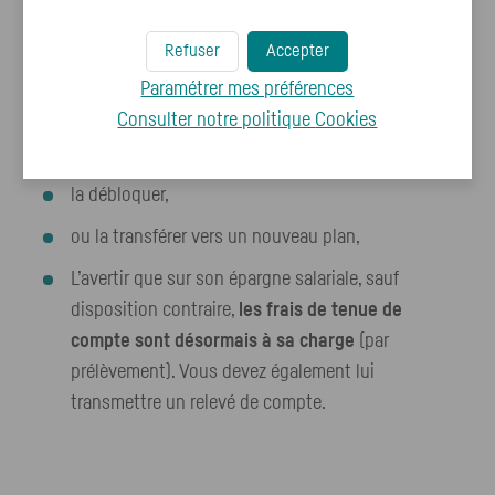
sécurisé ou envoyer un mail à votre correspondant
habituel épargne salariale.
Refuser
Accepter
Paramétrer mes préférences
L’informer qu’il peut :
Consulter notre politique
Cookies
conserver son épargne,
la débloquer,
ou la transférer vers un nouveau plan,
L’avertir que sur son épargne salariale, sauf
disposition contraire,
les frais de tenue de
compte sont désormais à sa charge
(par
prélèvement). Vous devez également lui
transmettre un relevé de compte.