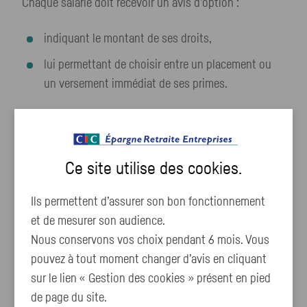
Chaque salarié doit recevoir un avis d’option :
indiquant le montant de ses droits,
lui permettant de choisir entre un placement ou
un versement immédiat de ses primes.
En cas de départ d’un salarié
Ce site utilise des
cookies
.
Ils permettent d’assurer son bon fonctionnement
Vous devez :
et de mesurer son audience.
Nous conservons vos choix pendant 6 mois. Vous
rappeler au salarié qu’il détient de l’épargne
pouvez à tout moment changer d’avis en cliquant
salariale et retraite,
sur le lien « Gestion des cookies » présent en pied
indiquer la date de départ du salarié dans l’espace
de page du site.