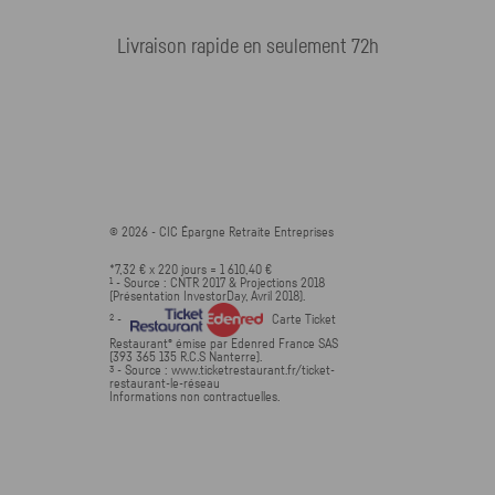
Livraison rapide en seulement 72h
© 2026 -
CIC
Épargne Retraite Entreprises
*7,32 € x 220 jours = 1 610,40 €
- Source : CNTR 2017 & Projections 2018
1
(Présentation InvestorDay, Avril 2018).
-
Carte Ticket
2
Restaurant
émise par Edenred France SAS
®
(393 365 135 R.C.S Nanterre).
- Source : www.ticketrestaurant.fr/ticket-
3
restaurant-le-réseau
Informations non contractuelles.