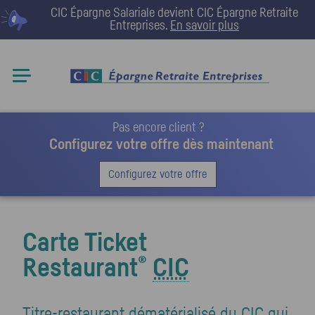
CIC Épargne Salariale devient
CIC Épargne Retraite
Entreprises
.
En savoir plus
Pas encore client ?
Configurez votre offre dès maintenant
Configurez votre offre
Carte Ticket
®
Restaurant
CIC
Titre-restaurant dématérialisé du
CIC
qui