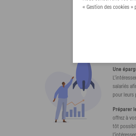
Pas d'impô
« Gestion des cookies » p
eux, c’est
intéressant
à vos sala
sur le reve
dispositif 
PERECOL(I
Une épargn
L’intéress
salariés af
pour leurs
Préparer le
offrez à vo
tôt possibl
l’intéresse