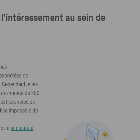
l'intéressement au sein de
mes
 exonérées de
. Cependant, elles
mptez moins de 250
e est exonérée de
éfice imposable de
notre
simulateur
.