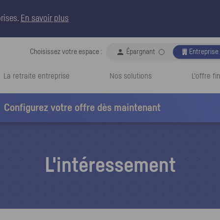
rises
.
En savoir plus

Choisissez votre espace :
Épargnant
Espace choi
Entreprise
La retraite entreprise
Nos solutions
L'offre f
Configurez votre offre dès maintenant
L'intéressement