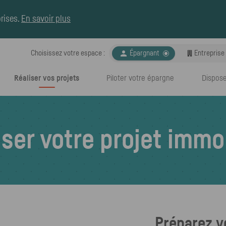
rises
.
En savoir plus

Choisissez votre espace :
Espace choisi :
Épargnant
Entreprise
Réaliser vos projets
Piloter votre épargne
Dispose
iser votre projet immob
Préparez v