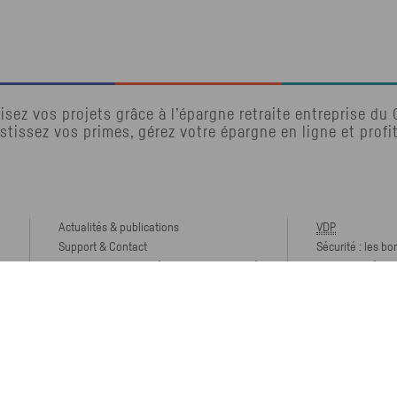
isez vos projets grâce à l’épargne retraite entreprise du
stissez vos primes, gérez votre épargne en ligne et profi
Actualités & publications
VDP
Support & Contact
Sécurité : les bo
Protection des données et confidentialité
Accessibilité : 
e
Gestion des cookies
Réclamation
Plan du site
Mentions légale
 CIC Épargne Retraite Entreprises -
2026
- Tous droits réserv