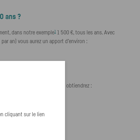
0 ans ?
1
ement, dans notre exemple
1 500 €, tous les ans. Avec
ar an) vous aurez un apport d’environ :
emple 25 € tous les mois, vous obtiendrez :
cliquant sur le lien
an.