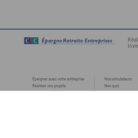
Réal
Inve
Épargner avec votre entreprise
Nos simulateurs
Réaliser vos projets
Nos quiz
Piloter votre épargne
Notre application
Disposer de votre épargne
Notre Serious Gam
Nos outils
©