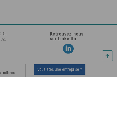
CIC
.
Retrouvez-nous
sur LinkedIn
tez.
Retrouvez-nous sur LinkedIn
Vous êtes une entreprise ?
ns reflexes
Non conforme
EN
DE
IT
ES
s
és