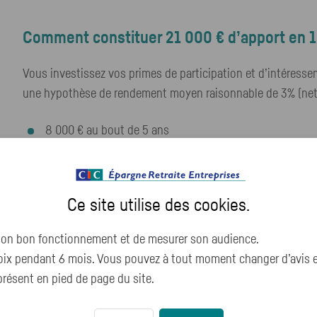
Comment constituer 21 000 € d’apport en 1
Vous investissez vos primes de participation et d’intéress
une hypothèse de rendement moyen raisonnable de 3% (net p
8 000 € au bout de 5 ans
17 000 € au bout de 10 ans
Et si vous faites un effort d’épargne supplémentaire, par ex
Ce site utilise des
cookies
.
9 500 € au bout de 5 ans
 son bon fonctionnement et de mesurer son audience.
21 000 € au bout de 10 ans
x pendant 6 mois. Vous pouvez à tout moment changer d’avis en 
résent en pied de page du site.
1. Scénario donné à titre d'exemple pour une performance constante nette de 3 % par 