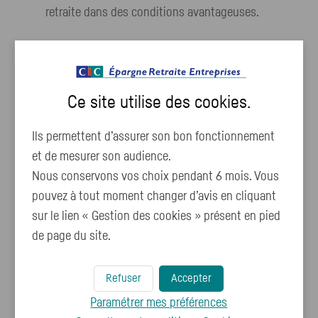
retraite dans des conditions avantageuses.
Ce site utilise des
cookies
.
Ils permettent d’assurer son bon fonctionnement
et de mesurer son audience.
Nous conservons vos choix pendant 6 mois. Vous
Le Plan d’Épargne Retraite
pouvez à tout moment changer d’avis en cliquant
Entreprise Collectif (PERECOL)
sur le lien « Gestion des cookies » présent en pied
de page du site.
Anticipez et préparez sereinement votre retraite
grâce à l’épargne salariale.
Refuser
Accepter
Paramétrer mes préférences
Consulter