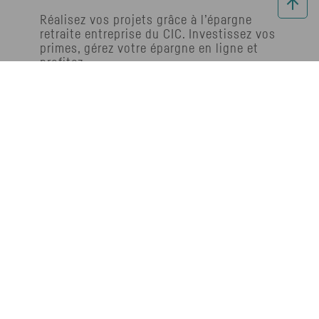
Réalisez vos projets grâce à l’épargne
retraite entreprise du
CIC
. Investissez vos
primes, gérez votre épargne en ligne et
profitez.
Retrouvez-nous
Retrouvez-nous sur LinkedIn
sur LinkedIn
Épargner avec votre entreprise
Réaliser vos projets
Piloter votre épargne
Disposer de votre épargne
Nos outils
Nos simulateurs
Nos quiz
Notre application