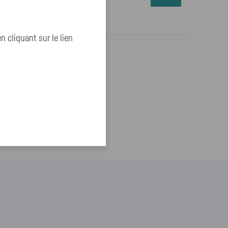
cliquant sur le lien
téresser :
ur toutes mes demandes ?