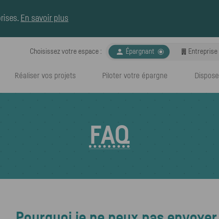
rises
.
En savoir plus

Choisissez votre espace :
Espace choisi :
Épargnant
Entreprise
Réaliser vos projets
Piloter votre épargne
Dispose
FAQ
Pourquoi je ne peux pas envoyer d