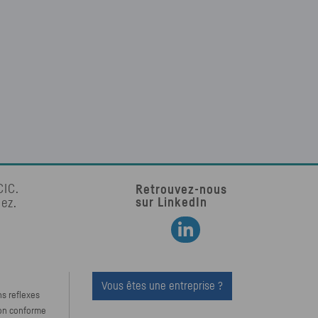
CIC
.
Retrouvez-nous
sur LinkedIn
tez.
Retrouvez-nous sur LinkedIn
Vous êtes une entreprise ?
ns reflexes
Non conforme