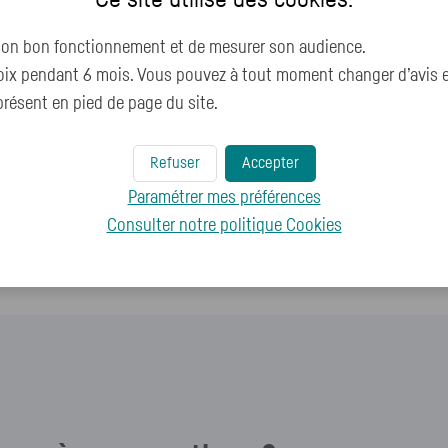
 son bon fonctionnement et de mesurer son audience.
x pendant 6 mois. Vous pouvez à tout moment changer d’avis en 
résent en pied de page du site.
Ces contenus pourraient également vous in
Refuser
Accepter
Pourquoi dois-je envoyer un justificatif d'identité po
Paramétrer mes préférences
Comment télétransmettre mes pièces justificatives ?
Consulter notre politique
Cookies