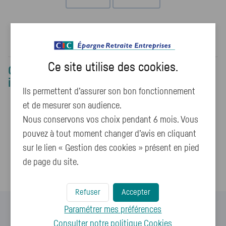
Voter
Ce site utilise des
cookies
.
Ce contenu pourrait également vous
intéresser :
Ils permettent d’assurer son bon fonctionnement
et de mesurer son audience.
Mon épargne est bloquée, comment puis-je en
Nous conservons vos choix pendant 6 mois. Vous
disposer pour mes projets ?
pouvez à tout moment changer d’avis en cliquant
Pourquoi je ne peux pas envoyer de piéces
sur le lien « Gestion des cookies » présent en pied
justificatives par mail ?
de page du site.
Refuser
Accepter
Paramétrer mes préférences
Consulter notre politique
Cookies