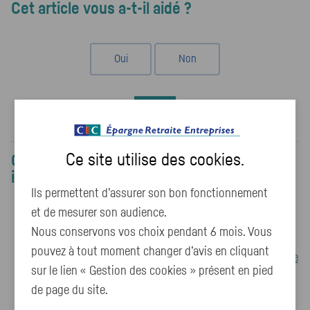
Cet article vous a-t-il aidé ?
Oui
Non
Voter
Ce site utilise des
cookies
.
Ce contenu pourrait également vous
intéresser :
Ils permettent d’assurer son bon fonctionnement
J'ai perdu, ou oublié, mon mot de passe, que puis-je
et de mesurer son audience.
faire ?
Nous conservons vos choix pendant 6 mois. Vous
pouvez à tout moment changer d’avis en cliquant
Où trouver mon identifiant de connexion à mon espace
sur le lien « Gestion des cookies » présent en pied
client ?
de page du site.
Comment utiliser son adresse email pour se connecter