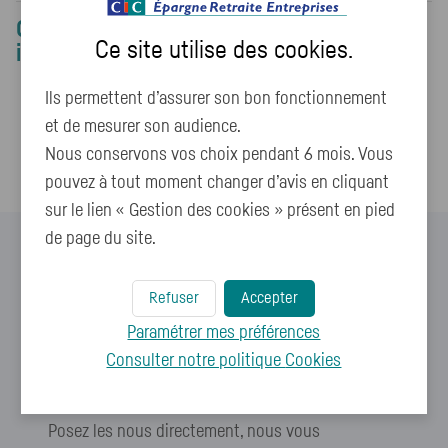
Ce contenu pourrait également vous
Ce site utilise des
cookies
.
intéresser :
Ils permettent d’assurer son bon fonctionnement
Comment changer mon adresse postale ?
et de mesurer son audience.
Comment télétransmettre mes pièces justificatives ?
Nous conservons vos choix pendant 6 mois. Vous
pouvez à tout moment changer d’avis en cliquant
sur le lien « Gestion des cookies » présent en pied
de page du site.
Refuser
Accepter
Paramétrer mes préférences
Vous ne trouvez pas de
Consulter notre politique
Cookies
réponses à vos questions ?
Posez les nous directement, nous vous