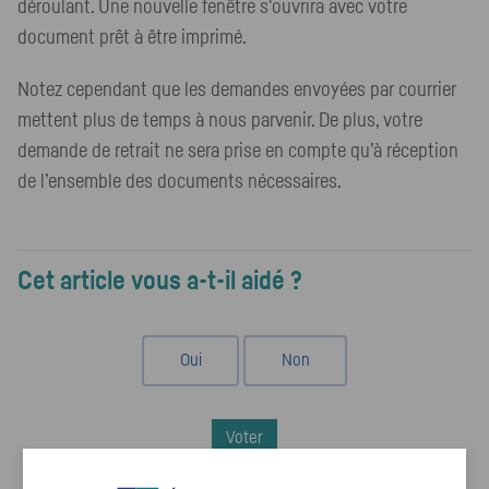
déroulant. Une nouvelle fenêtre s'ouvrira avec votre
document prêt à être imprimé.
Notez cependant que les demandes envoyées par courrier
mettent plus de temps à nous parvenir. De plus, votre
demande de retrait ne sera prise en compte qu’à réception
de l’ensemble des documents nécessaires.
Cet article vous a-t-il aidé ?
Oui
Non
Voter