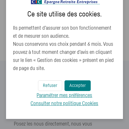
Comment changer mon adresse postale ?
Ce site utilise des
cookies
.
Comment renseigner ou modifier mon numéro de
Ils permettent d’assurer son bon fonctionnement
téléphone portable ?
et de mesurer son audience.
Comment télétransmettre mes pièces justificatives ?
Nous conservons vos choix pendant 6 mois. Vous
pouvez à tout moment changer d’avis en cliquant
sur le lien « Gestion des cookies » présent en pied
de page du site.
Refuser
Accepter
Paramétrer mes préférences
Vous ne trouvez pas de
Consulter notre politique
Cookies
réponses à vos questions ?
Posez les nous directement, nous vous