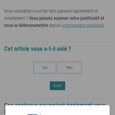
Vous souhaitez nous les faire parvenir rapidement et
simplement ?
Vous pouvez scanner votre justificatif et
nous le télétransmettre
depuis
votre espace personnel
.
Cet article vous a-t-il aidé ?
Oui
Non
Voter
Ces contenus pourraient également vous
intéresser :