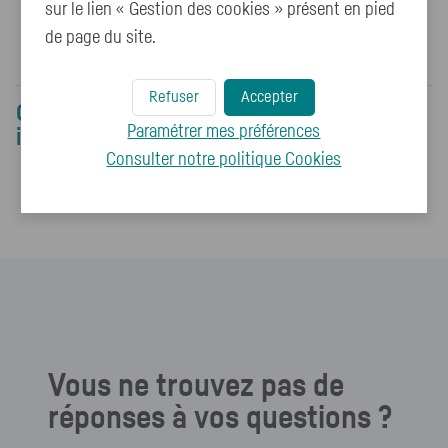
sur le lien « Gestion des cookies » présent en pied
de page du site.
Voter
Refuser
Accepter
Ces contenus pourraient également vous
Paramétrer mes préférences
intéresser :
Consulter notre politique
Cookies
Puis-je renseigner un IBAN étranger ?
Vous ne trouvez pas de
réponses à vos questions ?