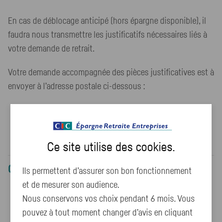
En cas de déblocage anticipé (hors épargne disponible), il
faudra nous transmettre les justificatifs nécessaires liés à
votre demande de retrait.
Votre demande accompagnée des pièces justificatives est à
envoyer à l’adresse postale ci-dessous :
CIC Épargne Retraite Entreprises
69814 Tassin La Demi-Lune Cedex
Ce site utilise des
cookies
.
Cet article vous a-t-il aidé ?
Ils permettent d’assurer son bon fonctionnement
et de mesurer son audience.
Nous conservons vos choix pendant 6 mois. Vous
Oui
Non
pouvez à tout moment changer d’avis en cliquant