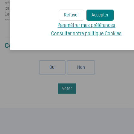
prélèvements sociaux à 18,6 %.
(2) Abattement identique à celui d’une rente viagère de type onéreux.
Refuser
Accepter
(3) Rente viagère de type onéreux : fraction imposable à 70 % avant 50 ans, 50 %
entre 50 et 59 ans, 40 % entre 60 et 69 ans et 30 % après 69 ans.
Paramétrer mes préférences
Consulter notre politique
Cookies
Cet article vous a-t-il aidé ?
Oui
Non
Voter