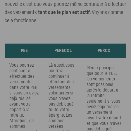
nouvelle c’est que vous pourrez même continuer à effectuer
des versements
tant que le plan est actif
. Voyons comme
cela fonctionne :
PEE
PERECOL
PERCO
Vous pourrez
Là aussi, vous
Même principe
continuer à
pourrez
que pour le
PEE
,
effectuer des
continuer à
les versements
versements
effectuer des
sont possibles
dans votre
PEE
versements
après le départ à
si vous en aviez
volontaires si
la retraite
déjà réalisé
vous n’avez
seulement si vous
avant votre
pas débloqué
aviez déjà réalisé
départ à la
toute votre
un versement
retraite.
épargne. Les
avant votre départ
Attention, les
sommes
et que vous n’avez
sommes
versées
pas débloqué