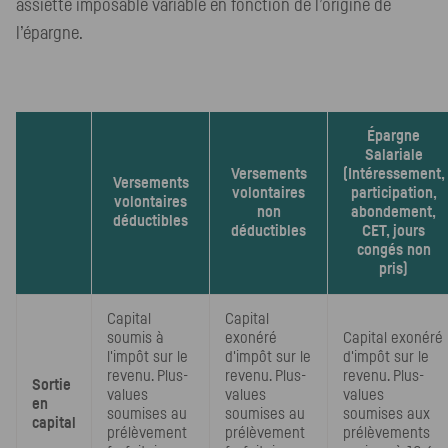
assiette imposable variable en fonction de l’origine de
l’épargne.
Épargne
Salariale
Versements
(Intéressement,
Versements
volontaires
participation,
volontaires
non
abondement,
déductibles
déductibles
CET
, jours
congés non
pris)
Capital
Capital
soumis à
exonéré
Capital exonéré
l'impôt sur le
d'impôt sur le
d'impôt sur le
revenu. Plus-
revenu. Plus-
revenu. Plus-
Sortie
values
values
values
en
soumises au
soumises au
soumises aux
capital
prélèvement
prélèvement
prélèvements