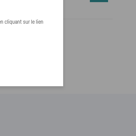
cliquant sur le lien
ser :
ser ?
 pour mes projets ?