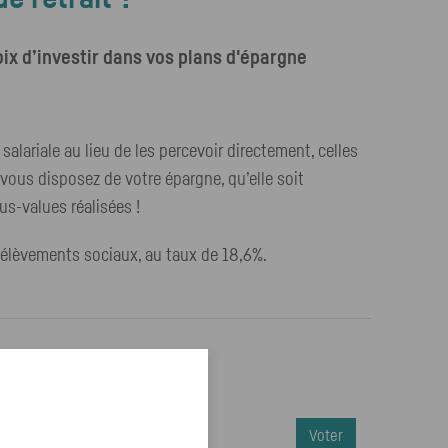
hoix d’investir dans vos plans d'épargne
lariale au lieu de les percevoir directement, celles
 vous disposez de votre épargne, qu’elle soit
us-values réalisées !
rélèvements sociaux, au taux de 18,6%.
Voter