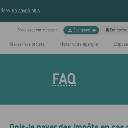
rises
.
En savoir plus

Choisissez votre espace :
Espace choisi :
Épargnant
Entreprise
Réaliser vos projets
Piloter votre épargne
Dispose
FAQ
Dois-je payer des impôts en cas d