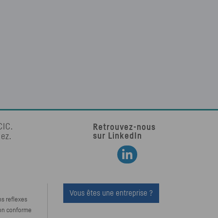
CIC
.
Retrouvez-nous
sur LinkedIn
tez.
Retrouvez-nous sur LinkedIn
Vous êtes une entreprise ?
ns reflexes
Non conforme