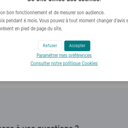
 son bon fonctionnement et de mesurer son audience.
x pendant 6 mois. Vous pouvez à tout moment changer d’avis en 
résent en pied de page du site.
Ce contenu pourrait également vous intéres
Refuser
Accepter
Mon épargne est disponible, comment puis-je en dispo
Paramétrer mes préférences
Mon épargne est bloquée, comment puis je en disposer
Consulter notre politique
Cookies