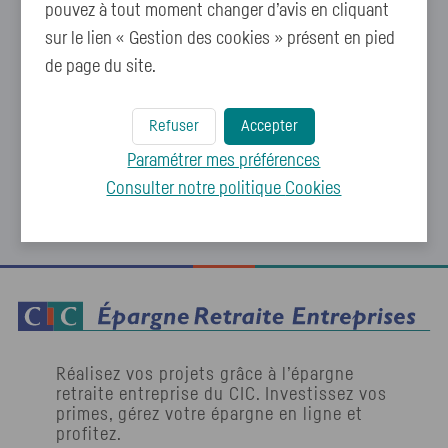
pouvez à tout moment changer d’avis en cliquant
réponses à vos questions ?
sur le lien « Gestion des cookies » présent en pied
de page du site.
Posez les nous directement, nous vous
répondrons dans les plus brefs délais.
Refuser
Accepter
Paramétrer mes préférences
Nous contacter
Consulter notre politique
Cookies
Réalisez vos projets grâce à l’épargne
retraite entreprise du
CIC
. Investissez vos
primes, gérez votre épargne en ligne et
profitez.