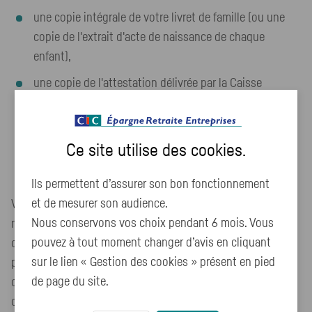
une copie intégrale de votre livret de famille (ou une
copie de l'extrait d'acte de naissance de chaque
enfant),
une copie de l'attestation délivrée par la Caisse
d'Allocations Familiales (CAF) certifiant que le foyer a
plus de deux enfants à charge, dont l'un est né depuis
moins de six mois,
Ce site utilise des
cookies
.
une copie de votre carte d'identité.
Ils permettent d’assurer son bon fonctionnement
et de mesurer son audience.
Vous devez nous envoyer ces documents sous format
Nous conservons vos choix pendant 6 mois. Vous
numérique (en les scannant et en les transmettant
pouvez à tout moment changer d’avis en cliquant
directement depuis votre espace sécurisé) ou sous format
sur le lien « Gestion des cookies » présent en pied
papier (par la poste), sans oublier de joindre les autres
de page du site.
documents qui pourraient éventuellement vous être
demandés.