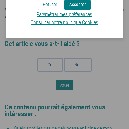
Refuser
Accepter
Attention, votre demande doit être envoyé dans un délai de
Paramétrer mes préférences
6 mois suivant l'arrivée de votre enfant.
Consulter notre politique
Cookies
Cet article vous a-t-il aidé ?
Oui
Non
Voter
Ce contenu pourrait également vous
intéresser :
Quels sont les cas de déblocage anticipé de mon