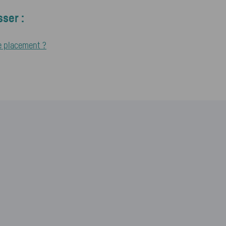
ser :
e placement ?