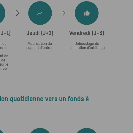
(J+1)
Jeudi (J+2)
Vendredi (J+3)
n du
Valorisation du
Débouclage de
ession
support d'entrée
l'opération d'arbitrage
nt de
n de
sur le
ntrée
tion quotidienne vers un fonds à