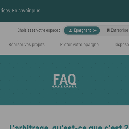
rises
.
En savoir plus

Choisissez votre espace :
Espace choisi :
Épargnant
Entreprise
Réaliser vos projets
Piloter votre épargne
Dispose
FAQ
L'arbitrage, qu'est-ce que c'est ?