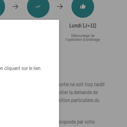
(J+1)
Vendredi (J+8)
Lundi (J+11)
n du
Valorisation du
Débouclage de
ession
support d'entrée
l'opération d'arbitrage
nt de
n de
sur le
ntrée
cliquant sur le lien
de l’opération du fonds de sortie ne soit trop tardif
même semaine, il convient d’initier la demande de
du fonds d’entrée (sauf disposition particulière du
t du fonds).
otre épargne, parmi les fonds proposés par votre