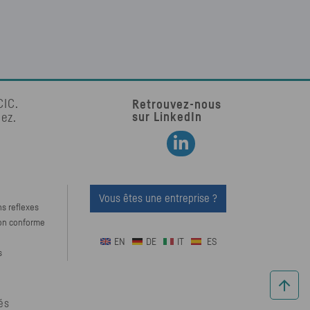
CIC
.
Retrouvez-nous
sur LinkedIn
tez.
Retrouvez-nous sur LinkedIn
Vous êtes une entreprise ?
ns reflexes
Non conforme
EN
DE
IT
ES
s
és