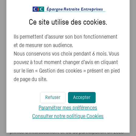
3100 €
avec
un taux de prélèvement à 12 %
, le
montant mensuel du prélèvement à la source qui
Ce site utilise des
cookies
.
sera retenu directement sur votre revenu s'élève à
372 €²
Ils permettent d’assurer son bon fonctionnement
et de mesurer son audience.
Nous conservons vos choix pendant 6 mois. Vous
pouvez à tout moment changer d’avis en cliquant
Quels impacts sur votre
sur le lien « Gestion des cookies » présent en pied
épargne salariale ?
de page du site.
Refuser
Accepter
Le prélèvement à la source concerne vos revenus dits
non exceptionnels. L'épargne salariale, dans le cadre de
Paramétrer mes préférences
l'année blanche est considérée comme un revenu
Consulter notre politique
Cookies
exceptionnel. Pour rappel, le fait de percevoir vos
primes d'intéressement et ou de participation en 2018