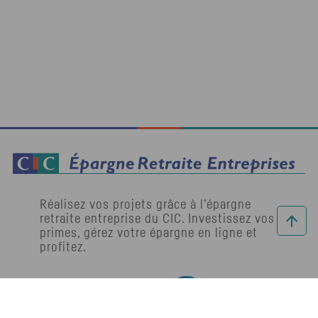
Réalisez vos projets grâce à l’épargne
retraite entreprise du
CIC
. Investissez vos
primes, gérez votre épargne en ligne et
profitez.
Retrouvez-nous
Retrouvez-nous sur LinkedIn
sur LinkedIn