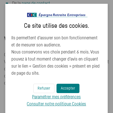
De la
page de contact
De la messagerie accessible depuis votre espace
personnel bancaire.
Ce site utilise des
cookies
.
Ils permettent d’assurer son bon fonctionnement
Voies de recours
et de mesurer son audience.
Nous conservons vos choix pendant 6 mois. Vous
Cette procédure est à utiliser dans le cas suivant :
pouvez à tout moment changer d’avis en cliquant
Vous avez signalé au responsable du site internet un défaut
sur le lien « Gestion des cookies » présent en pied
d'accessibilité qui vous empêche d'accéder à un contenu
de page du site.
ou à un des services du portail et vous n'avez pas obtenu
de réponse satisfaisante.
Refuser
Accepter
Écrire un message au Défenseur des droits
Paramétrer mes préférences
(
https://formulaire.defenseurdesdroits.fr/
)
Consulter notre politique
Cookies