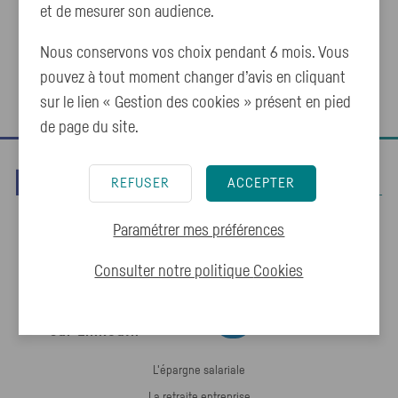
et de mesurer son audience.
déontologique pour savoir comment l'exercer.
Nous conservons vos choix pendant 6 mois. Vous
Abandonner
Suivant
pouvez à tout moment changer d’avis en cliquant
sur le lien « Gestion des cookies » présent en pied
de page du site.
REFUSER
ACCEPTER
Paramétrer mes préférences
Réalisez vos projets grâce à l’épargne
salariale du
CIC
. Investissez vos primes,
gérez votre épargne en ligne et profitez.
Consulter notre politique
Cookies
Retrouvez-nous
Retrouvez-nous sur LinkedIn
sur LinkedIn
L'épargne salariale
La retraite entreprise