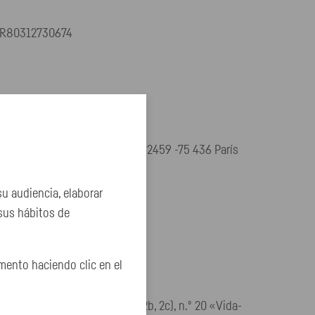
 FR80312730674
CPR, 4 Place de Budapest, CS 92459 -75 436 París
su audiencia, elaborar
ntes actividades de inversión:
 sus hábitos de
ento haciendo clic en el
d), n.º 2 «Enfermedad » (2a, 2b, 2c), n.º 20 «Vida-