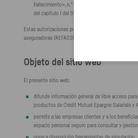
Fallecimiento», n.º 22 «Seguros vinculados a fond
del capítulo I del título IV del libro IV» del Códi
Estas autorizaciones pueden consultarse en la página
aseguradoras (REFASSU).
Objeto del sitio web
El presente sitio web:
difunde información general de libre acceso para
productos de Crédit Mutuel Epargne Salariale y 
permite a las empresas clientes y a los benefici
espacio personal seguro para consultar y gestion
pone a disposición herramientas de simulación