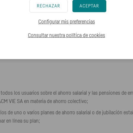
os de inversión», n.º 24 «Capitalización», n.º 26 «Cualquier oper
RECHAZAR
ACEPTAR
go de Seguros.
Configurar mis preferencias
 web del registro de agentes financieros del Banco de Francia (
Consultar nuestra política de
cookies
 todos los usuarios sobre el ahorro salarial y las pensiones de e
ACM VIE SA en materia de ahorro colectivo;
arios de uno o varios planes de ahorro salarial o de jubilación 
ar en línea su plan;