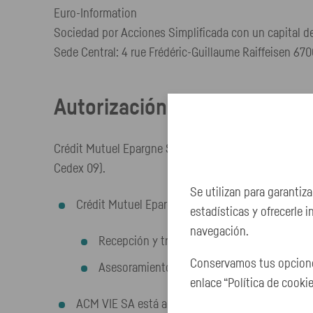
Euro-Information
Sociedad por Acciones Simplificada con un capital
Sede Central: 4 rue Frédéric-Guillaume Raiffeisen 67
Autorización
Crédit Mutuel Epargne S están autorizadas y supervi
Cedex 09).
Se utilizan para garantiz
Crédit Mutuel Epargne Salariale está autorizada p
estadísticas y ofrecerle 
navegación.
Recepción y transmisión de órdenes por cue
Conservamos tus opcione
Asesoramiento en materia de inversiones.
enlace “Política de cookie
ACM VIE SA está autorizada para realizar operacio