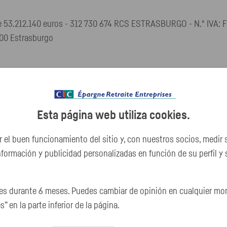
 de 53.212.140 euros - 312 730 674 RCS ESTRASBURGO - N.º IVA:
000 Estrasburgo
sadas por la Autoridad de Control Prudencial y de Resolución (A
Esta página web utiliza
cookies
.
ar el buen funcionamiento del sitio y, con nuestros socios, medir 
ara prestar servicios de tenencia de cuentas y ejercer las siguie
información y publicidad personalizadas en función de su perfil y
nta de terceros
s durante 6 meses. Puedes cambiar de opinión en cualquier mom
s” en la parte inferior de la página.
nes correspondientes a las ramas n.º 1 «Accidentes» (1a, 1b, 1c, 1