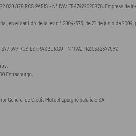
692 020 878 RCS PARIS - N° IVA: FR67692020878. Empresa de inv
rial, en el sentido de la ley n.º 2004-575, de 21 de junio de 200
332 377 597 RCS ESTRASBURGO - N° IVA: FR60332377597.
ros.
000 Estrasburgo.
tor General de Crédit Mutuel Epargne salariale SA.